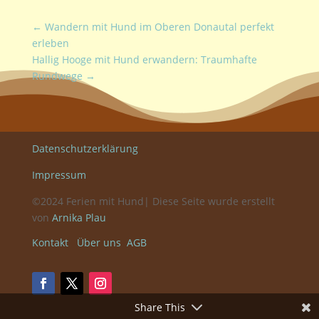
←
Wandern mit Hund im Oberen Donautal perfekt
erleben
Hallig Hooge mit Hund erwandern: Traumhafte
Rundwege
→
Datenschutzerklärung
Impressum
©2024 Ferien mit Hund| Diese Seite wurde erstellt
von
Arnika Plau
Kontakt
Über uns
AGB
Share This