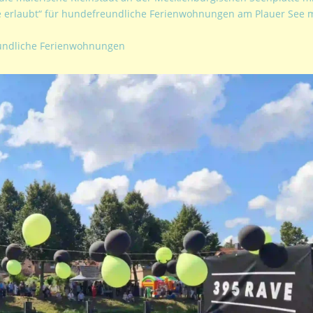
re erlaubt“ für hundefreundliche Ferienwohnungen am Plauer See 