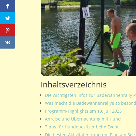
Inhaltsverzeichnis
Die wichtigsten Infos zur Badewannenrally 
Was macht die Badewannenrallye so besond
Programm-Highlights am 19. Juli 2025
Anreise und Übernachtung mit Hund
Tipps für Hundebesitzer beim Event
Die besten Aktivitäten rund um Plau am See