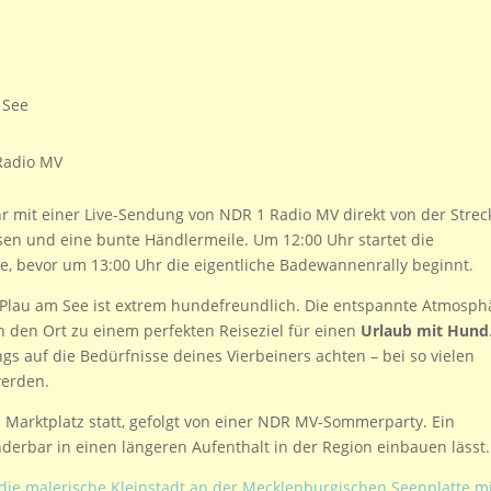
 See
Radio MV
r mit einer Live-Sendung von NDR 1 Radio MV direkt von der Strec
sen und eine bunte Händlermeile. Um 12:00 Uhr startet die
e, bevor um 13:00 Uhr die eigentliche Badewannenrally beginnt.
 Plau am See ist extrem hundefreundlich. Die entspannte Atmosph
 den Ort zu einem perfekten Reiseziel für einen
Urlaub mit Hund
gs auf die Bedürfnisse deines Vierbeiners achten – bei so vielen
werden.
 Marktplatz statt, gefolgt von einer NDR MV-Sommerparty. Ein
nderbar in einen längeren Aufenthalt in der Region einbauen lässt.
die malerische Kleinstadt an der Mecklenburgischen Seenplatte m