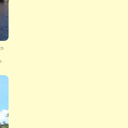
ich
r-