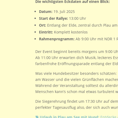
Die wichtigsten Eckdaten auf einen Blick:
Datum:
19. Juli 2025
Start der Rallye:
13:00 Uhr
Ort:
Entlang der Elde, zentral durch Plau am
Eintritt:
Komplett kostenlos
Rahmenprogramm:
Ab 9:00 Uhr mit NDR 1 
Der Event beginnt bereits morgens um 9:00 Uh
Ab 11:00 Uhr erwarten dich Musik, leckeres Es
farbenfrohe Eröffnungsparade entlang der Eld
Was viele Hundebesitzer besonders schätzen:
am Wasser und die vielen Grünflächen machen
Während der Veranstaltung solltest du allerdin
Menschen kann’s schon mal etwas turbulent 
Die Siegerehrung findet um 17:30 Uhr auf dem
perfekter Tagesausflug also, der sich auch wu
🐕
Urlaub in Plau am See mit Hund:
Entdecke 