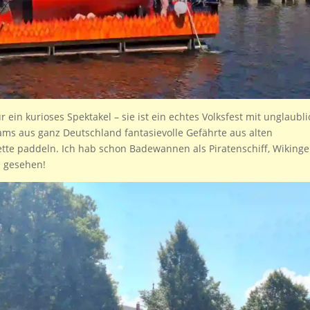
r ein kurioses Spektakel – sie ist ein echtes Volksfest mit unglaubl
ams aus ganz Deutschland fantasievolle Gefährte aus alten
te paddeln. Ich hab schon Badewannen als Piratenschiff, Wikinge
n gesehen!