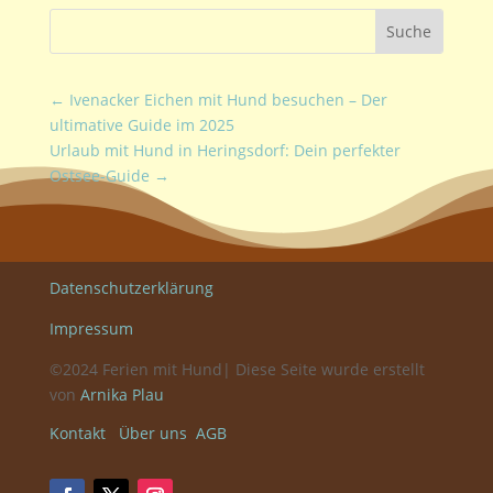
←
Ivenacker Eichen mit Hund besuchen – Der
ultimative Guide im 2025
Urlaub mit Hund in Heringsdorf: Dein perfekter
Ostsee-Guide
→
Datenschutzerklärung
Impressum
©2024 Ferien mit Hund| Diese Seite wurde erstellt
von
Arnika Plau
Kontakt
Über uns
AGB