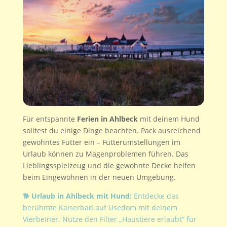
Für entspannte
Ferien in Ahlbeck
mit deinem Hund
solltest du einige Dinge beachten. Pack ausreichend
gewohntes Futter ein – Futterumstellungen im
Urlaub können zu Magenproblemen führen. Das
Lieblingsspielzeug und die gewohnte Decke helfen
beim Eingewöhnen in der neuen Umgebung.
🐕
Urlaub in Ahlbeck mit Hund:
Entdecke das
berühmte Kaiserbad auf Usedom mit deinem
Vierbeiner. Nutze den Filter „Haustiere erlaubt“ für