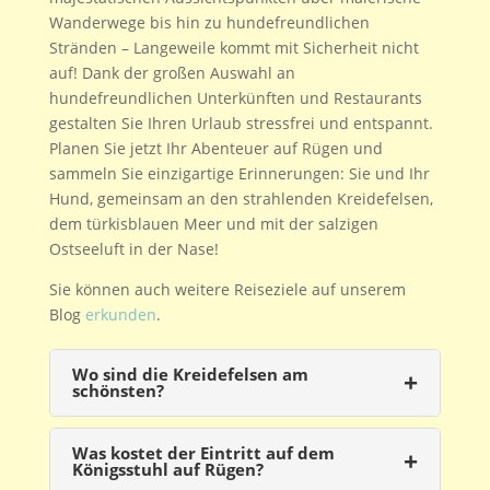
Wanderwege bis hin zu hundefreundlichen
Stränden – Langeweile kommt mit Sicherheit nicht
auf! Dank der großen Auswahl an
hundefreundlichen Unterkünften und Restaurants
gestalten Sie Ihren Urlaub stressfrei und entspannt.
Planen Sie jetzt Ihr Abenteuer auf Rügen und
sammeln Sie einzigartige Erinnerungen: Sie und Ihr
Hund, gemeinsam an den strahlenden Kreidefelsen,
dem türkisblauen Meer und mit der salzigen
Ostseeluft in der Nase!
Sie können auch weitere Reiseziele auf unserem
Blog
erkunden
.
Wo sind die Kreidefelsen am
schönsten?
Die schönsten Aussichten auf die Kreidefelsen
auf Rügen hast du vom Hochuferweg im
Was kostet der Eintritt auf dem
Königsstuhl auf Rügen?
Nationalpark Jasmund. Besonders