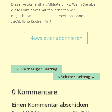
Wichtigste. Im Winter können Pfotenschuhe sinnvoll
Dieser Artikel enthält Affiliate-Links. Wenn Sie über
sein wegen des Streusalzes. Kotbeutel nicht
diese Links etwas kaufen, erhalten wir
vergessen – das ist selbstverständlich.
möglicherweise eine kleine Provision, ohne
zusätzliche Kosten für Sie.
Newsletter abonnieren
←
Vorheriger Beitrag
Nächster Beitrag
→
0 Kommentare
Einen Kommentar abschicken