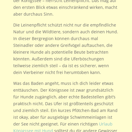
der Königssee – herrscht Leinenpflicht. Das mag auf
den ersten Blick etwas einschränkend wirken, macht
aber durchaus Sinn.
Die Leinenpflicht schützt nicht nur die empfindliche
Natur und die Wildtiere, sondern auch deinen Hund.
In dieser Bergregion können durchaus mal
Steinadler oder andere Greifvögel auftauchen, die
kleinere Hunde als potentielle Beute betrachten
könnten. Außerdem sind die Uferböschungen
teilweise ziemlich steil – da ist es sicherer, wenn
dein Vierbeiner nicht frei herumtoben kann.
Was das Baden angeht, muss ich dich leider etwas
enttäuschen. Der Königssee ist zwar grundsätzlich
für Hunde zugänglich, aber echte Badestellen gibt’s
praktisch nicht. Das Ufer ist größtenteils geschützt
und ziemlich steil. Ein kurzes Pfötchen-Bad am Rand
ist okay, aber für ausgiebige Schwimmeinlagen ist
der See nicht geeignet. Für einen richtigen
Urlaub
Königssee mit Hund
solltest du dir andere Gewässer