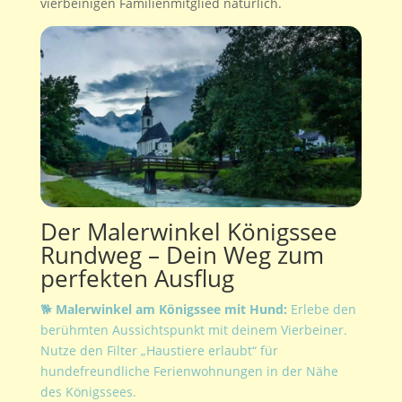
vierbeinigen Familienmitglied natürlich.
Der Malerwinkel Königssee
Rundweg – Dein Weg zum
perfekten Ausflug
🐕
Malerwinkel am Königssee mit Hund:
Erlebe den
berühmten Aussichtspunkt mit deinem Vierbeiner.
Nutze den Filter „Haustiere erlaubt“ für
hundefreundliche Ferienwohnungen in der Nähe
des Königssees.